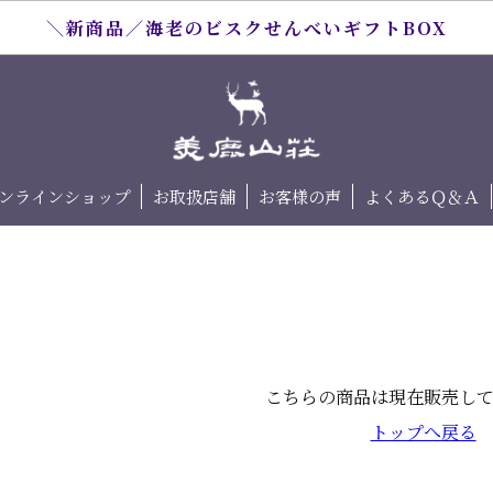
＼新商品／海老のビスクせんべいギフトBOX
ンラインショップ
お取扱店舗
お客様の声
よくあるＱ＆Ａ
こちらの商品は現在販売し
トップへ戻る