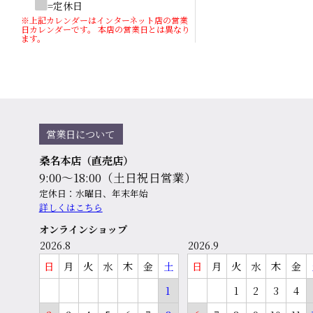
=定休日
※上記カレンダーはインターネット店の営業
日カレンダーです。 本店の営業日とは異なり
ます。
営業日について
桑名本店（直売店）
9:00～18:00（土日祝日営業）
定休日：水曜日、年末年始
詳しくはこちら
オンラインショップ
2026.8
2026.9
日
月
火
水
木
金
土
日
月
火
水
木
金
1
1
2
3
4