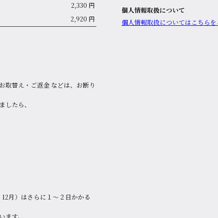
2,330 円
個人情報取扱について
2,920 円
個⼈情報取扱についてはこちらを
お取替え・ご返金 などは、お断り
ましたら、
。
12月）はさらに１～２日かかる
います。