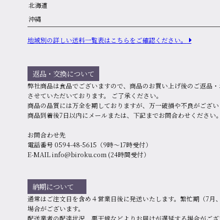
北海道
沖縄
地域別の詳しい送料⼀覧表はこちらをご確認ください。
返品・交換について
弊社商品は食品でございますので、商品のお買い上げ後のご返品・
させていただいております。 ご了承ください。
商品の品質には万全を期しておりますが、万⼀破損や不良がござい
商品到着後7⽇以内にメールまたは、下記までお問合わせください
お問合わせ先
電話番号 0594-48-5615（9時〜17時受付）
E-MAIL info@biroku.com (24時間受付）
納期について
通常はご注文日を含め４営業日後に発送いたします。繁忙期（7月、
場合がございます。
配送業者の配達状況、悪天候などよりお届けが遅延する場合がござ