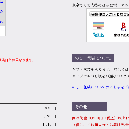
12
現金でのお支払のほかに電子マネ
19
26
のし・包装について
営業日とは異なります。
ギフト包装を承ります。 詳しく
オリジナルのし紙をお選びいただ
のし・包装についてはこちらをご
その他
830 円
1,190 円
商品代⾦10,800円（税込）以
1,310 円
（但し、ご依頼人様とお届け先様