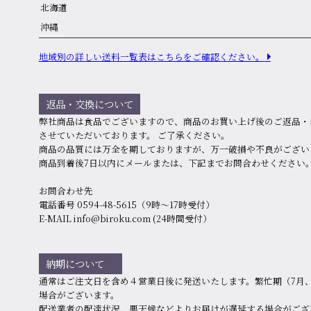
北海道
沖縄
地域別の詳しい送料⼀覧表はこちらをご確認ください。
返品・交換について
弊社商品は食品でございますので、商品のお買い上げ後のご返品・
させていただいております。 ご了承ください。
商品の品質には万全を期しておりますが、万⼀破損や不良がござい
商品到着後7⽇以内にメールまたは、下記までお問合わせください
お問合わせ先
電話番号 0594-48-5615（9時〜17時受付）
E-MAIL info@biroku.com (24時間受付）
納期について
通常はご注文日を含め４営業日後に発送いたします。繁忙期（7月、
場合がございます。
配送業者の配達状況、悪天候などよりお届けが遅延する場合がござ