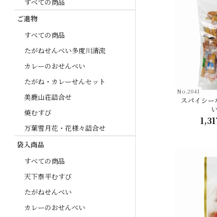
すべての商品
ご進物
すべての商品
たがねせんべい多度川清流
カレーのおせんべい
たがね・カレーせんセット
No.2041
美鹿山荘詰合せ
スパイシー
焼むすび
1,31
万葉雪月花・花様々詰合せ
袋入商品
すべての商品
天下泰平むすび
たがねせんべい
カレーのおせんべい