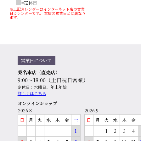
=定休日
※上記カレンダーはインターネット店の営業
日カレンダーです。 本店の営業日とは異なり
ます。
営業日について
桑名本店（直売店）
9:00～18:00（土日祝日営業）
定休日：水曜日、年末年始
詳しくはこちら
オンラインショップ
2026.8
2026.9
日
月
火
水
木
金
土
日
月
火
水
木
金
1
1
2
3
4