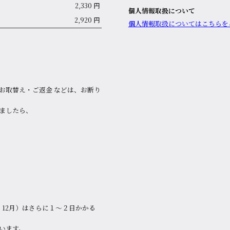
2,330 円
個人情報取扱について
2,920 円
個⼈情報取扱についてはこちらを
お取替え・ご返金 などは、お断り
ましたら、
。
12月）はさらに１～２日かかる
います。