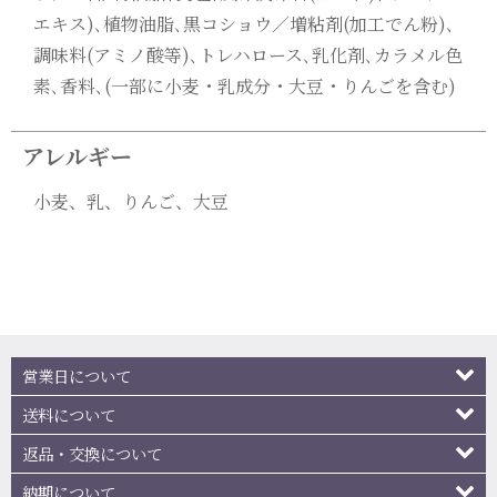
エキス)､植物油脂､黒コショウ／増粘剤(加工でん粉)､
調味料(アミノ酸等)､トレハロース､乳化剤､カラメル色
素､香料､(一部に小麦・乳成分・大豆・りんごを含む)
アレルギー
小麦、乳、りんご、大豆
営業日について
送料について
返品・交換について
納期について