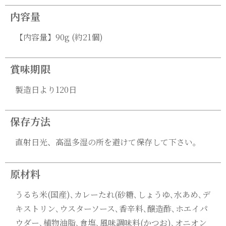
内容量
【内容量】90g (約21個)
賞味期限
製造日より120日
保存方法
直射日光、高温多湿の所を避けて保存して下さい。
原材料
うるち米(国産)､カレーたれ(砂糖､しょうゆ､水あめ､デ
キストリン､ウスターソース､香辛料､醸造酢､ホエイパ
ウダー､植物油脂､食塩､風味調味料(かつお)､オニオン