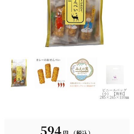
ビニールバッグ
(小) 【有料】
285×265×110㎜
594
円
（税込）