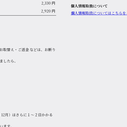
2,330 円
個人情報取扱について
2,920 円
個⼈情報取扱についてはこちらを
お取替え・ご返金 などは、お断り
ましたら、
。
12月）はさらに１～２日かかる
います。