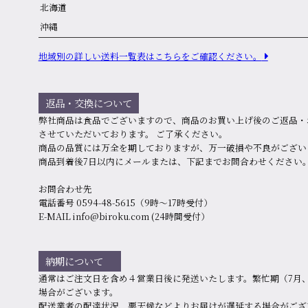
北海道
沖縄
地域別の詳しい送料⼀覧表はこちらをご確認ください。
返品・交換について
弊社商品は食品でございますので、商品のお買い上げ後のご返品・
させていただいております。 ご了承ください。
商品の品質には万全を期しておりますが、万⼀破損や不良がござい
商品到着後7⽇以内にメールまたは、下記までお問合わせください
お問合わせ先
電話番号 0594-48-5615（9時〜17時受付）
E-MAIL info@biroku.com (24時間受付）
納期について
通常はご注文日を含め４営業日後に発送いたします。繁忙期（7月、
場合がございます。
配送業者の配達状況、悪天候などよりお届けが遅延する場合がござ