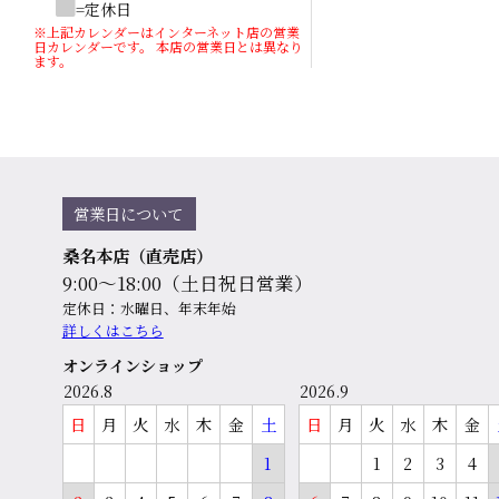
=定休日
※上記カレンダーはインターネット店の営業
日カレンダーです。 本店の営業日とは異なり
ます。
営業日について
桑名本店（直売店）
9:00～18:00（土日祝日営業）
定休日：水曜日、年末年始
詳しくはこちら
オンラインショップ
2026.8
2026.9
日
月
火
水
木
金
土
日
月
火
水
木
金
1
1
2
3
4