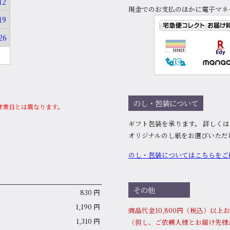
12
現金でのお支払のほかに電子マネ
19
26
のし・包装について
営業日とは異なります。
ギフト包装を承ります。 詳しく
オリジナルのし紙をお選びいただ
のし・包装についてはこちらをご
その他
830 円
1,190 円
商品代⾦10,800円（税込）以
1,310 円
（但し、ご依頼人様とお届け先様