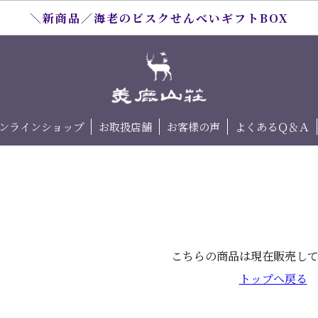
＼新商品／海老のビスクせんべいギフトBOX
ンラインショップ
お取扱店舗
お客様の声
よくあるＱ＆Ａ
こちらの商品は現在販売し
トップへ戻る