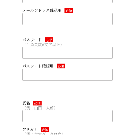
メールアドレス確認用
必須
パスワード
必須
（半角英数6文字以上）
パスワード確認用
必須
氏名
必須
（例：山田 太郎）
フリガナ
必須
（例：ヤマダ タロウ）