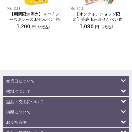
No.1124
No.3011
【期間限定販売】スパイシ
【オンラインショップ限
ーなカレーのおせんべい 箱
定】美鹿山荘おせんべい食
入り
べ比べセット
1,200
1,080
円（税込）
円（税込）
営業日について
送料について
返品・交換について
納期について
お支払方法